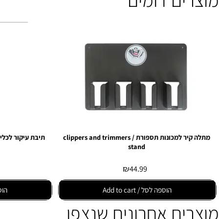
ים דומים
מתלה קיר למכונות תספורת / clippers and trimmers
תיבת עיקור לכלים קטן / rilization box for tools
stand
9
₪
44.99
הוספה לסל / Add to cart
הוספה לסל /  cart