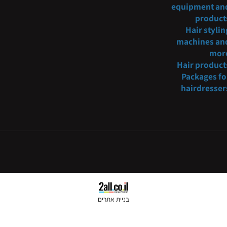
oncosmetic@gmail.com
Barber
fur
054-3
221234
Hair s
equipmen
pro
Hair s
machine
Hair pr
Packag
hairdr