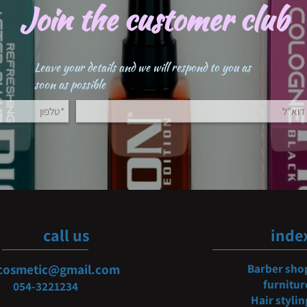
Join the customer clu
Leave your details and we will respond to you as
soon as possible
call us
i