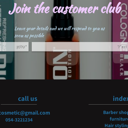
Join the customer clu
Leave your details and we will respond to you as
soon as possible
call us
i