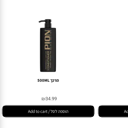
מרכך 500ML
₪
34.99
הוספה לסל / Add to cart