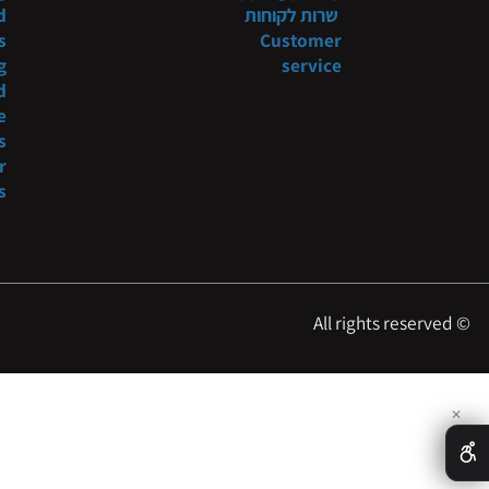
תקנון
Systems
 shop
מדיניות משלוח
niture
tyling
Shipping policy
שרות לקוחות
t and
ducts
Customer
tyling
service
s and
more
oducts
es for
essers