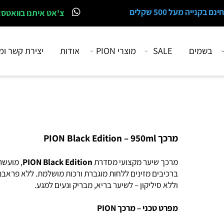
 מעל 500 שקלים
צ'אט איתנו בוואטסאפ
מים
SALE
מוצרי PION
אודות
יצירת קשר ומיקו
מרכך PION Black Edition – 950ml
מרכך שיער מקצועי מסדרת
PION Black Edition
, מועשר
ברכיבים מזינים ללחות מוגברת ורכות מושלמת. ללא פראבנים
וללא סיליקון – לשיער בריא, מבריק ונעים למגע.
מפרט טכני – מרכך PION