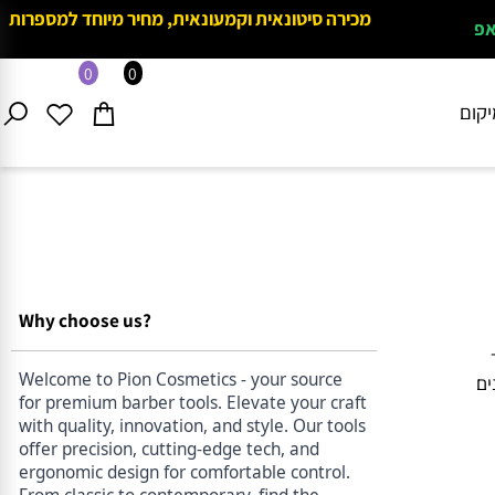
מכירה סיטונאית וקמעונאית, מחיר מיוחד למספרות
0
0
ם
Why choose us?
Welcome to Pion Cosmetics - your source
for premium barber tools. Elevate your craft
with quality, innovation, and style. Our tools
offer precision, cutting-edge tech, and
ergonomic design for comfortable control.