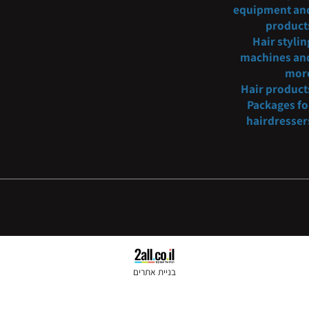
oncosmetic@gmail.com
Barber
fur
054-3
221234
Hair s
equipmen
pro
Hair s
machine
Hair pr
Packag
hairdr