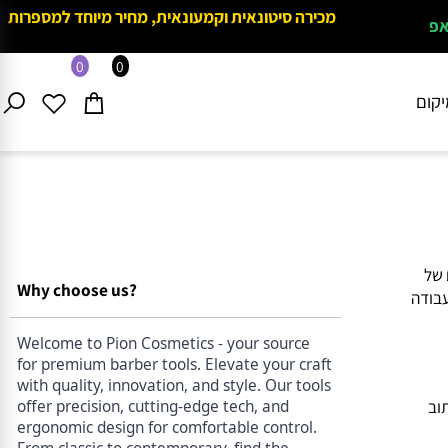
מכירה סיטונאית וקמעונאית, מחיר מיוחד למספרות
0
0
ם
Why choose us?
דה
Welcome to Pion Cosmetics - your source
for premium barber tools. Elevate your craft
with quality, innovation, and style. Our tools
offer precision, cutting-edge tech, and
ergonomic design for comfortable control.