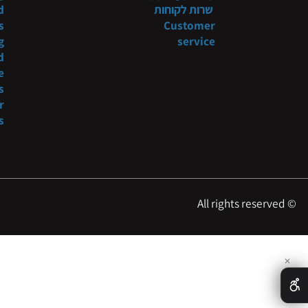
תקנון
Systems
 shop
מדיניות משלוח
niture
tyling
Shipping policy
שרות לקוחות
t and
ducts
Customer
tyling
service
s and
more
oducts
es for
essers