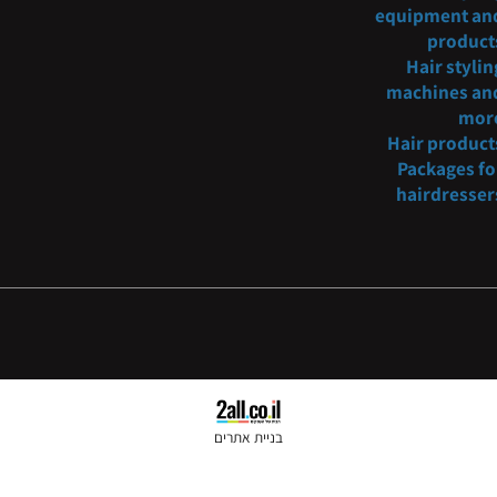
oncosmetic@gmail.com
Barber
fur
054-3
221234
Hair s
equipmen
pro
Hair s
machine
Hair pr
Packag
hairdr