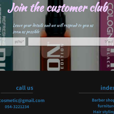
Join the customer clu
Leave your details and we will respond to you as
soon as possible
call us
i