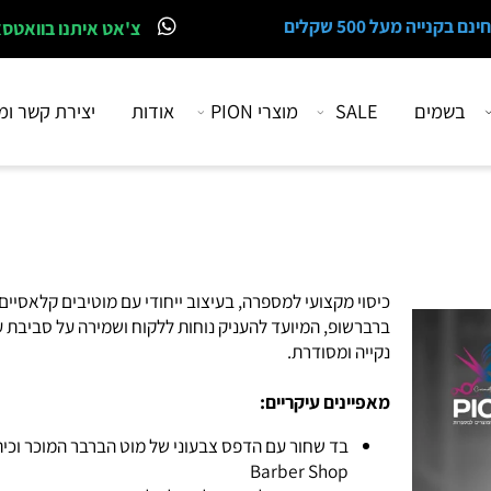
 מעל 500 שקלים
צ'אט איתנו בוואטסאפ
מים
SALE
מוצרי PION
אודות
יצירת קשר ומיקו
כיסוי מקצועי למספרה, בעיצוב ייחודי עם מוטיבים קלאסיים של
ברברשופ, המיועד להעניק נוחות ללקוח ושמירה על סביבת עבו
נקייה ומסודרת.
מאפיינים עיקריים:
בד שחור עם הדפס צבעוני של מוט הברבר המוכר וכיתוב
Barber Shop