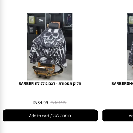
חלוק תספורת - דגם גולגולת BARBER
₪
34.99
₪
69.99
הוספה לסל / Add to cart