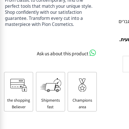
From classic to contemporary, find the
perfect tools that match your unique style.
Shop confidently with our satisfaction
guarantee. Transform every cut into a
ים
masterpiece with Pion Cosmetics.
ת.
Ask us about this product
the shopping
Shipments
Champions
Believer
fast
area