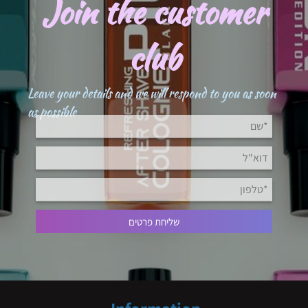
Join the customer
club
Leave your details and we will respond to you as soon
as possible