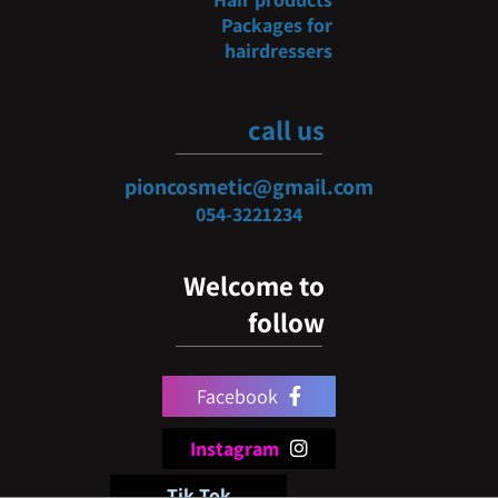
Packages for
hairdressers
call us
pioncosmetic@gmail.com
054-3
221234
Welcome to
follow
Facebook
Instagram
Tik Tok