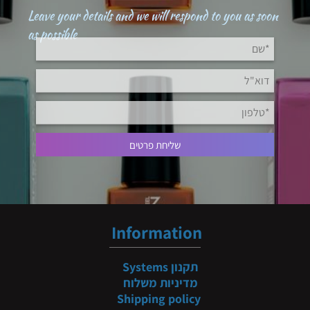
Leave your details and we will respond to you as soon
as possible
Information
תקנון
Systems
מדיניות משלוח
Shipping policy