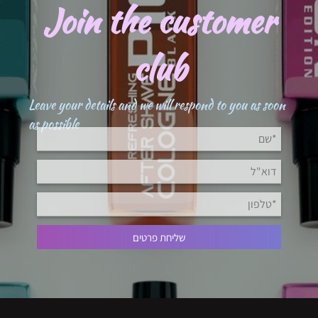
Join the customer
club
Leave your details and we will respond to you as soon
as possible