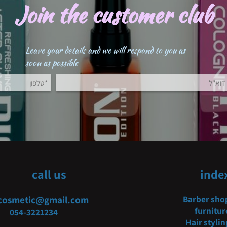
Join the customer clu
Leave your details and we will respond to you as
soon as possible
call us
i