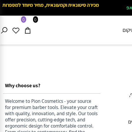
מכירה סיטונאית וקמעונאית, מחיר מיוחד למספרות
0
0
ם
Why choose us?
Welcome to Pion Cosmetics - your source
for premium barber tools. Elevate your craft
with quality, innovation, and style. Our tools
offer precision, cutting-edge tech, and
ergonomic design for comfortable control.