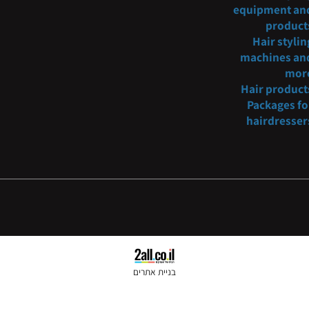
oncosmetic@gmail.com
Barber
fur
054-3
221234
Hair s
equipmen
pro
Hair s
machine
Hair pr
Packag
hairdr