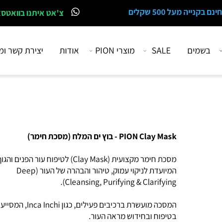
 מעל 500 שקלים
צ'אט איתנו בוואטסאפ
מים
SALE
מוצרי PION
אודות
יצירת קשר ומיקו
PION Clay Mask - בוץ ים המלח (מסכת חימר)
מסכת חימר מקצועית (Clay Mask) לטיפוח עור הפנים והגוף,
המיועדת לניקוי עמוק, טיהור והבהרה של העור (Deep
Cleansing, Purifying & Clarifying).
המסכה מועשרת ברכיבים פעילים, כגון Inca Inchi, המסייעים