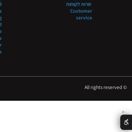
תקנון
Systems
 shop
מדיניות משלוח
niture
tyling
Shipping policy
שרות לקוחות
t and
ducts
Customer
tyling
service
s and
more
oducts
es for
essers