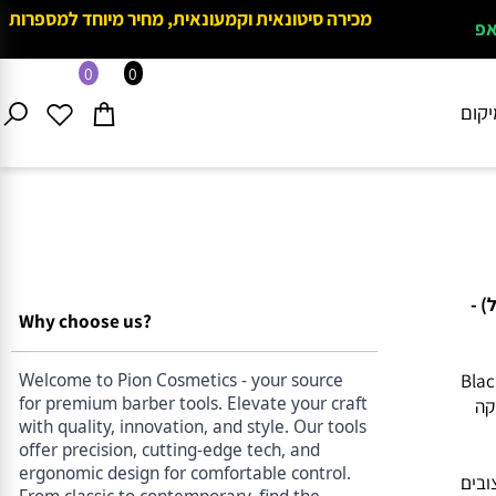
מכירה סיטונאית וקמעונאית, מחיר מיוחד למספרות
0
0
ם
ל) -
Why choose us?
Black E
Welcome to Pion Cosmetics - your source
for premium barber tools. Elevate your craft
with quality, innovation, and style. Our tools
offer precision, cutting-edge tech, and
ergonomic design for comfortable control.