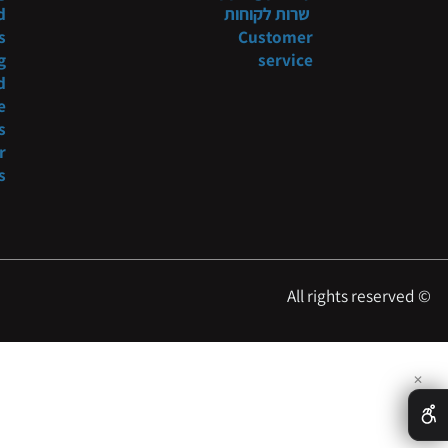
תקנון
Systems
 shop
מדיניות משלוח
niture
tyling
Shipping policy
שרות לקוחות
t and
ducts
Customer
tyling
service
s and
more
oducts
es for
essers