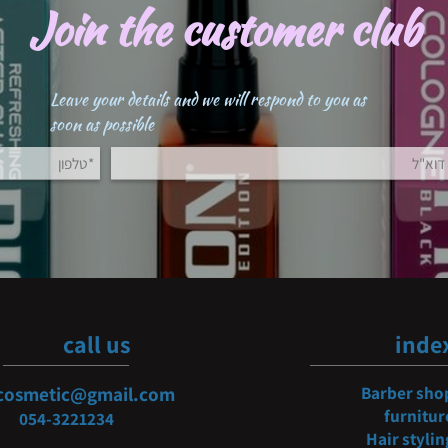
Join the customer clu
Leave your details and we will respond to you as
soon as possible
call us
i