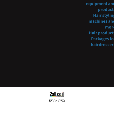
oncosmetic@gmail.com
Barber
fur
054-3
221234
Hair s
equipmen
pro
Hair s
machine
Hair pr
Packag
hairdr