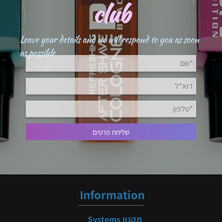
club
Leave your details and we will respond to you as soon
as possible
Information
תקנון
Systems