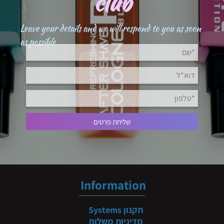
club
Leave your details and we will respond to you as soon
as possible
Information
תקנון
Systems
מדיניות משלוח