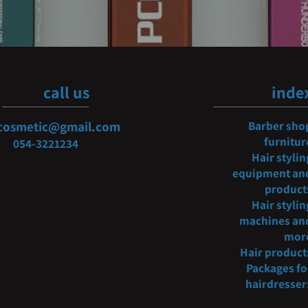
call us
i
oncosmetic@gmail.com
Barber
fur
054-3
221234
Hair s
equipmen
pro
Hair s
machine
Hair pr
Packag