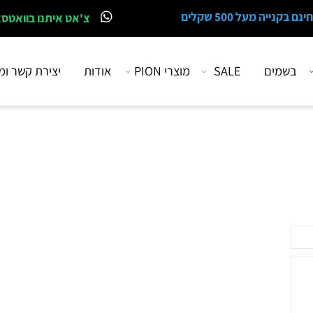
 מעל 500 שקלים
צ'אט איתנו בוואטסאפ
מים
SALE
מוצרי PION
אודות
יצירת קשר ומיקו