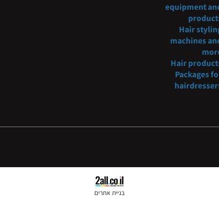
oncosmetic@gmail.com
Barber
fur
054-3
221234
Hair s
equipmen
pro
Hair s
machine
Hair pr
Packag
hairdr