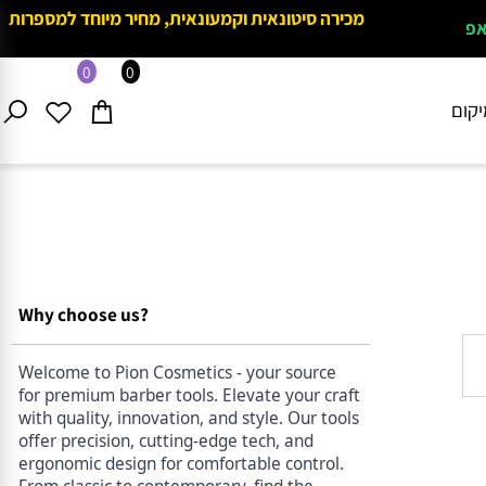
מכירה סיטונאית וקמעונאית, מחיר מיוחד למספרות
0
0
ם
Why choose us?
Welcome to Pion Cosmetics - your source
for premium barber tools. Elevate your craft
with quality, innovation, and style. Our tools
offer precision, cutting-edge tech, and
ergonomic design for comfortable control.