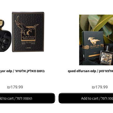
qaed elf
בושם מאליק אלטויור / malek eltoyor edp
₪
179.99
₪
179.
Add to
הוספה לסל / Add to cart