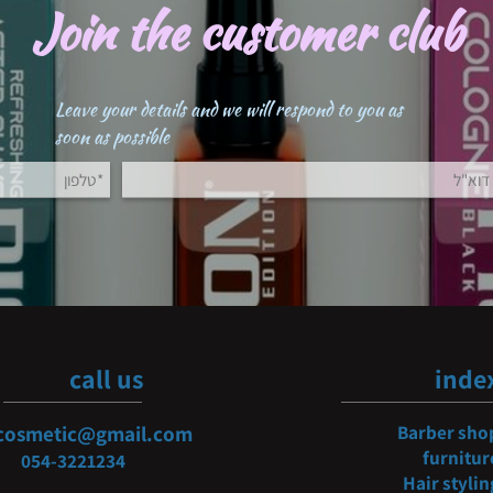
Join the customer clu
Leave your details and we will respond to you as
soon as possible
call us
i