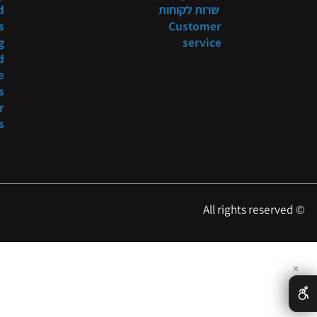
תקנון
Systems
 shop
מדיניות משלוח
niture
tyling
Shipping policy
שרות לקוחות
t and
ducts
Customer
tyling
service
s and
more
oducts
es for
essers