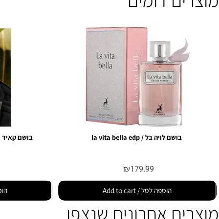
ים דומים
בושם לויה בל / la vita bella edp
בושם קאיד אלפורסאן / ursan edp
99
₪
179.99
הוספה לסל / Add to cart
הוספה לסל /  cart